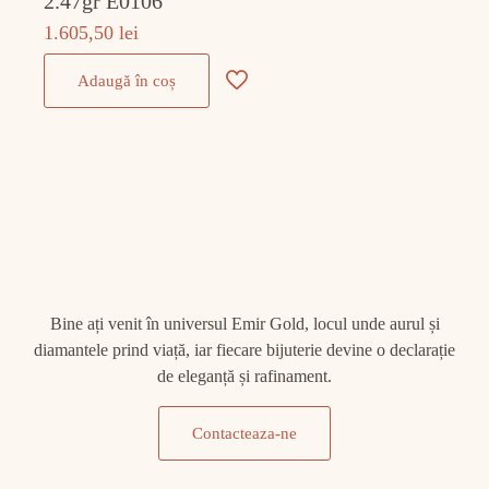
2.47gr E0106
1.605,50
lei
Adaugă în coș
Bine ați venit în universul Emir Gold, locul unde aurul și
diamantele prind viață, iar fiecare bijuterie devine o declarație
de eleganță și rafinament.
Contacteaza-ne