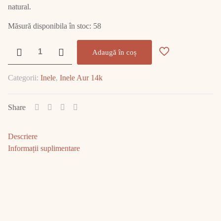
natural.
Măsură disponibila în stoc: 58
Cantitate
Adaugă în coș
Inel
Aur
Categorii:
Inele
,
Inele Aur 14k
14K
10.01
gr
Share
E1677
Descriere
Informații suplimentare