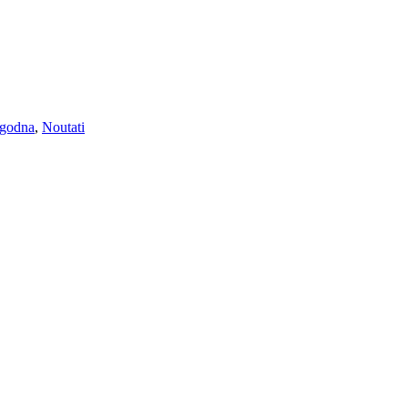
ogodna
,
Noutati