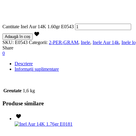
Cantitate Inel Aur 14K 1.60gr E0543
Adaugă în coș
SKU:
E0543
Categorii:
2-PER-GRAM
,
Inele
,
Inele Aur 14k
,
Inele l
Share
0
Descriere
Informații suplimentare
Greutate
1,6 kg
Produse similare