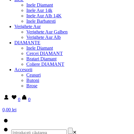
Inele Diamant
Inele Aur 14k
Inele Aur Alb 14K
Inele Barbatesti
Verighete Aur
Verighete Aur Galben
Verighete Aur Alb
DIAMANTE
Inele Diamant
Cercei DIAMANT
Bratari Diamant
Coliere DIAMANT
Accesorii
Ceasuri
Butoni
Brose
0
0
0,00 lei
✕