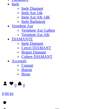
Inele
Inele Diamant
Inele Aur 14k
Inele Aur Alb 14K
Inele Barbatesti
Verighete Aur
Verighete Aur Galben
Verighete Aur Alb
DIAMANTE
Inele Diamant
Cercei DIAMANT
Bratari Diamant
Coliere DIAMANT
Accesorii
Ceasuri
Butoni
Brose
0
0
0,00 lei