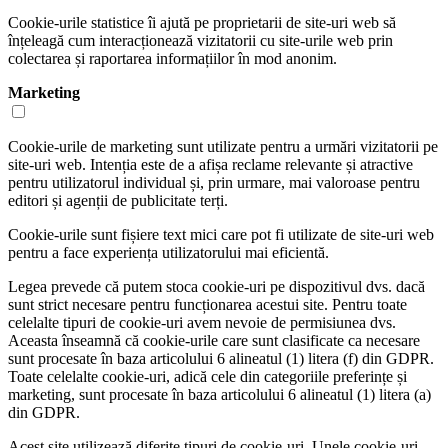
Cookie-urile statistice îi ajută pe proprietarii de site-uri web să
înțeleagă cum interacționează vizitatorii cu site-urile web prin
colectarea și raportarea informațiilor în mod anonim.
Marketing
Cookie-urile de marketing sunt utilizate pentru a urmări vizitatorii pe
site-uri web. Intenția este de a afișa reclame relevante și atractive
pentru utilizatorul individual și, prin urmare, mai valoroase pentru
editori și agenții de publicitate terți.
Cookie-urile sunt fișiere text mici care pot fi utilizate de site-uri web
pentru a face experiența utilizatorului mai eficientă.
Legea prevede că putem stoca cookie-uri pe dispozitivul dvs. dacă
sunt strict necesare pentru funcționarea acestui site. Pentru toate
celelalte tipuri de cookie-uri avem nevoie de permisiunea dvs.
Aceasta înseamnă că cookie-urile care sunt clasificate ca necesare
sunt procesate în baza articolului 6 alineatul (1) litera (f) din GDPR.
Toate celelalte cookie-uri, adică cele din categoriile preferințe și
marketing, sunt procesate în baza articolului 6 alineatul (1) litera (a)
din GDPR.
Acest site utilizează diferite tipuri de cookie-uri. Unele cookie-uri