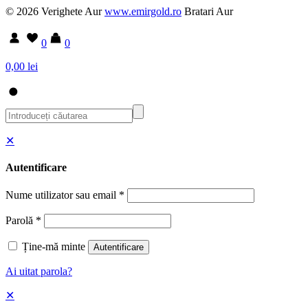
© 2026 Verighete Aur
www.emirgold.ro
Bratari Aur
0
0
0,00 lei
✕
Autentificare
Nume utilizator sau email
*
Parolă
*
Ține-mă minte
Autentificare
Ai uitat parola?
✕