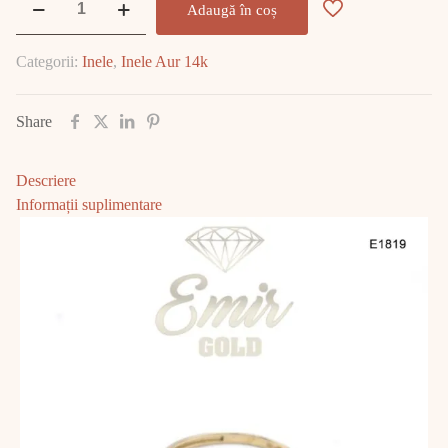
Adaugă în coș
Inel
Aur
Categorii:
Inele
,
Inele Aur 14k
14K
1.35
gr
Share
E1819
Descriere
Informații suplimentare