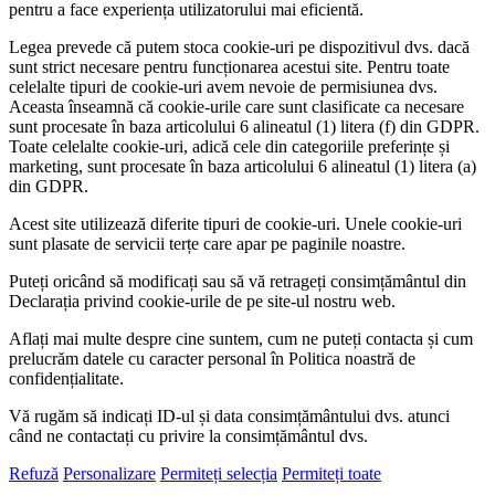
pentru a face experiența utilizatorului mai eficientă.
Legea prevede că putem stoca cookie-uri pe dispozitivul dvs. dacă
sunt strict necesare pentru funcționarea acestui site. Pentru toate
celelalte tipuri de cookie-uri avem nevoie de permisiunea dvs.
Aceasta înseamnă că cookie-urile care sunt clasificate ca necesare
sunt procesate în baza articolului 6 alineatul (1) litera (f) din GDPR.
Toate celelalte cookie-uri, adică cele din categoriile preferințe și
marketing, sunt procesate în baza articolului 6 alineatul (1) litera (a)
din GDPR.
Acest site utilizează diferite tipuri de cookie-uri. Unele cookie-uri
sunt plasate de servicii terțe care apar pe paginile noastre.
Puteți oricând să modificați sau să vă retrageți consimțământul din
Declarația privind cookie-urile de pe site-ul nostru web.
Aflați mai multe despre cine suntem, cum ne puteți contacta și cum
prelucrăm datele cu caracter personal în Politica noastră de
confidențialitate.
Vă rugăm să indicați ID-ul și data consimțământului dvs. atunci
când ne contactați cu privire la consimțământul dvs.
Refuză
Personalizare
Permiteți selecția
Permiteți toate