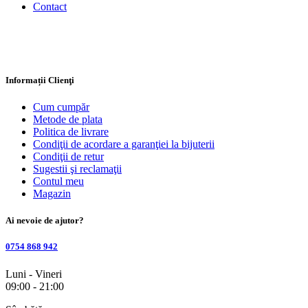
Contact
Informații Clienţi
Cum cumpăr
Metode de plata
Politica de livrare
Condiţii de acordare a garanţiei la bijuterii
Condiţii de retur
Sugestii şi reclamaţii
Contul meu
Magazin
Ai nevoie de ajutor?
0754 868 942
Luni - Vineri
09:00 - 21:00