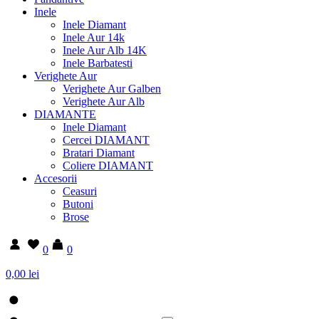
Inele
Inele Diamant
Inele Aur 14k
Inele Aur Alb 14K
Inele Barbatesti
Verighete Aur
Verighete Aur Galben
Verighete Aur Alb
DIAMANTE
Inele Diamant
Cercei DIAMANT
Bratari Diamant
Coliere DIAMANT
Accesorii
Ceasuri
Butoni
Brose
0
0
0,00 lei