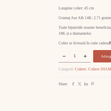
Lungime colier: 45 cm
Gramaj Aur Alb 14K: 2.71 gram
Toate bijuteriile noastre beneficia
18K și a diamantelor.
Colier se livrează în cutie cadou
Cantitate
Adaug
Colier
Aur
Categorii:
Coliere
,
Coliere DI
Alb
cu
DIAMANT
Share
E1969