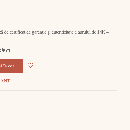
e
ză de certificat de garanție și autenticitate a aurului de 14K –

💝
🎁
ă în coș
AMANT