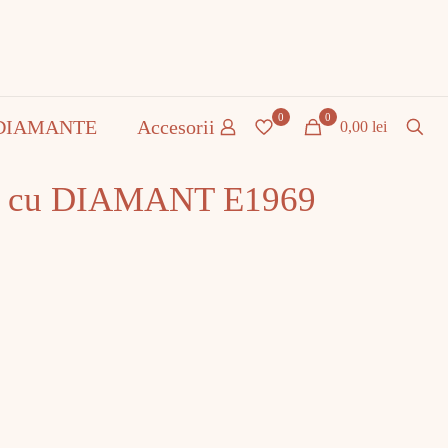
0
0
DIAMANTE
Accesorii
0,00 lei
lb cu DIAMANT E1969