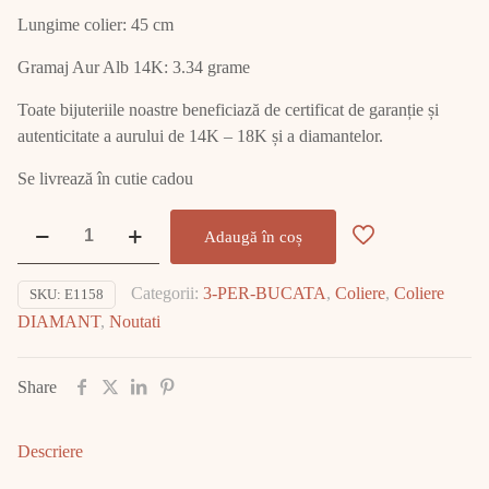
Lungime colier: 45 cm
Gramaj Aur Alb 14K: 3.34 grame
Toate bijuteriile noastre beneficiază de certificat de garanție și
autenticitate a aurului de 14K – 18K și a diamantelor.
Se livrează în cutie cadou
Cantitate
Adaugă în coș
Colier
Aur
Categorii:
3-PER-BUCATA
,
Coliere
,
Coliere
SKU:
E1158
Alb
DIAMANT
,
Noutati
cu
DIAMANT
E1158
Share
Descriere