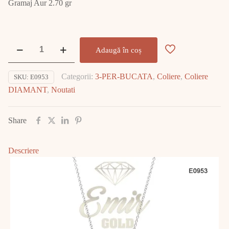
Gramaj Aur 2.70 gr
Cantitate
Adaugă în coș
Colier
Aur
Categorii:
3-PER-BUCATA
,
Coliere
,
Coliere
SKU:
E0953
Alb
DIAMANT
,
Noutati
cu
DIAMANT
E0953
Share
Descriere