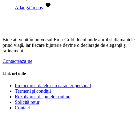
Adaugă în coș
Bine ați venit în universul Emir Gold, locul unde aurul și diamantele
prind viață, iar fiecare bijuterie devine o declarație de eleganță și
rafinament.
Contacteaza-ne
Link-uri utile
Prelucrarea datelor cu caracter personal
Termeni şi condiţii
Rezolvarea disputelor online
Solicită retur
Contact