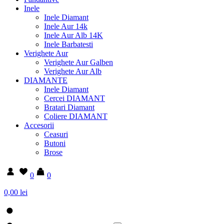
Inele
Inele Diamant
Inele Aur 14k
Inele Aur Alb 14K
Inele Barbatesti
Verighete Aur
Verighete Aur Galben
Verighete Aur Alb
DIAMANTE
Inele Diamant
Cercei DIAMANT
Bratari Diamant
Coliere DIAMANT
Accesorii
Ceasuri
Butoni
Brose
0
0
0,00 lei