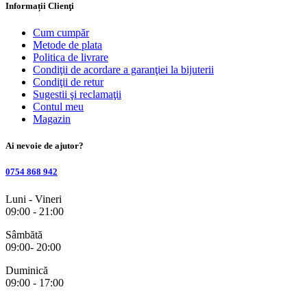
Informații Clienţi
Cum cumpăr
Metode de plata
Politica de livrare
Condiţii de acordare a garanţiei la bijuterii
Condiţii de retur
Sugestii şi reclamaţii
Contul meu
Magazin
Ai nevoie de ajutor?
0754 868 942
Luni - Vineri
09:00 - 21:00
Sâmbătă
09:00- 20:00
Duminică
09:00 - 17:00