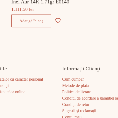
Inel Aur 14K 1.71gr E0140
1.111,50
lei
Adaugă în coș
tile
Informații Clienţi
atelor cu caracter personal
Cum cumpăr
ndiţii
Metode de plata
sputelor online
Politica de livrare
Condiţii de acordare a garanţiei la 
Condiţii de retur
Sugestii şi reclamaţii
Contul meu