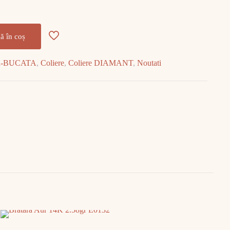
ă în coș
R-BUCATA
,
Coliere
,
Coliere DIAMANT
,
Noutati