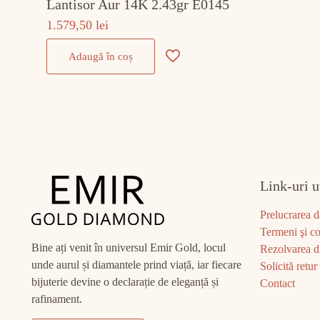
Lantisor Aur 14K 2.43gr E0145
1.579,50
lei
Adaugă în coș
Link-uri u
Prelucrarea d
Termeni şi co
Bine ați venit în universul Emir Gold, locul
Rezolvarea di
unde aurul și diamantele prind viață, iar fiecare
Solicită retur
bijuterie devine o declarație de eleganță și
Contact
rafinament.