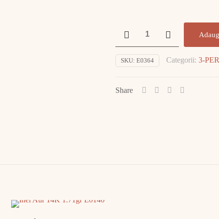
Cantitate
Adaug
Colier
Aur
Categorii:
3-PE
SKU:
E0364
18K
cu
DIAMANT
Share
E0364