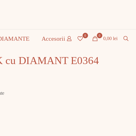
0
0
DIAMANTE
Accesorii
0,00 lei
8K cu DIAMANT E0364
nte