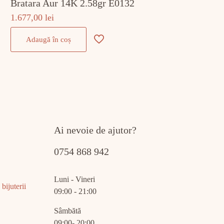
Bratara Aur 14K 2.58gr E0132
1.677,00
lei
Adaugă în coș
Ai nevoie de ajutor?
0754 868 942
Luni - Vineri
bijuterii
09:00 - 21:00
Sâmbătă
09:00- 20:00