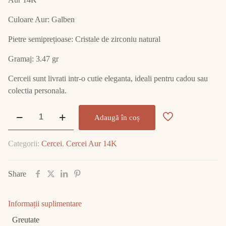
Culoare Aur: Galben
Pietre semiprețioase: Cristale de zirconiu natural
Gramaj: 3.47 gr
Cerceii sunt livrati intr-o cutie eleganta, ideali pentru cadou sau
colectia personala.
Cantitate
Adaugă în coș
Cercei
Aur
Categorii:
Cercei
,
Cercei Aur 14K
Monaco
Chain
14K
Share
3.47
GR
Informații suplimentare
E2295
Greutate