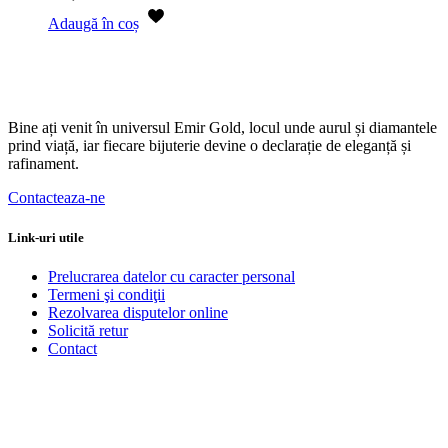
Adaugă în coș
Bine ați venit în universul Emir Gold, locul unde aurul și diamantele
prind viață, iar fiecare bijuterie devine o declarație de eleganță și
rafinament.
Contacteaza-ne
Link-uri utile
Prelucrarea datelor cu caracter personal
Termeni şi condiţii
Rezolvarea disputelor online
Solicită retur
Contact