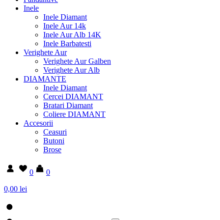
Inele
Inele Diamant
Inele Aur 14k
Inele Aur Alb 14K
Inele Barbatesti
Verighete Aur
Verighete Aur Galben
Verighete Aur Alb
DIAMANTE
Inele Diamant
Cercei DIAMANT
Bratari Diamant
Coliere DIAMANT
Accesorii
Ceasuri
Butoni
Brose
0
0
0,00 lei