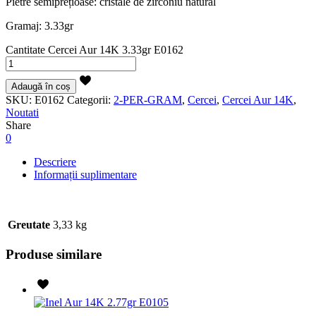
Pietre semiprețioase: cristale de zirconiu natural
Gramaj: 3.33gr
Cantitate Cercei Aur 14K 3.33gr E0162
Adaugă în coș
SKU:
E0162
Categorii:
2-PER-GRAM
,
Cercei
,
Cercei Aur 14K
,
Noutati
Share
0
Descriere
Informații suplimentare
Greutate
3,33 kg
Produse similare