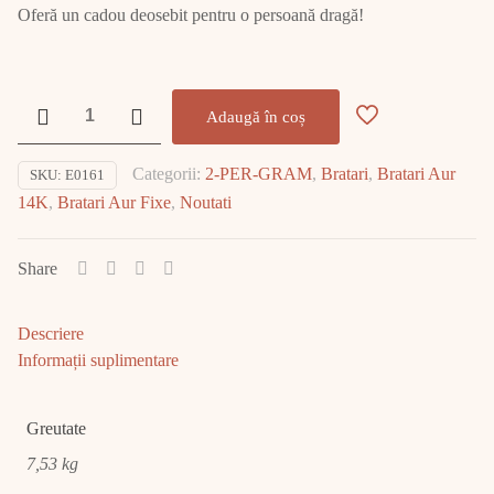
Oferă un cadou deosebit pentru o persoană dragă!
Cantitate
Adaugă în coș
Bratara
Aur
Categorii:
2-PER-GRAM
,
Bratari
,
Bratari Aur
SKU:
E0161
14K
14K
,
Bratari Aur Fixe
,
Noutati
7.53gr
E0161
Share
Descriere
Informații suplimentare
Greutate
7,53 kg