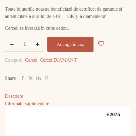
Toate bijuteriile noastre beneficiază de certificat de garanție și
autenticitate a aurului de 14K – 18K și a diamantelor.
Cerceii se livrează în cutie cadou.
Cantitate
Adaugă în coș
Cercei
Aur
Categorii:
Cercei
,
Cercei DIAMANT
cu
DIAMANT
E2075
Share
Descriere
Informații suplimentare