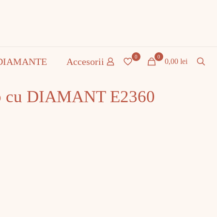
0
0
DIAMANTE
Accesorii
0,00 lei
lb cu DIAMANT E2360