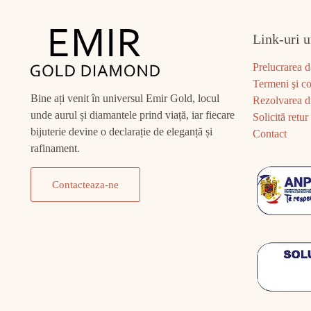
Link-uri u
Prelucrarea d
Termeni şi co
Bine ați venit în universul Emir Gold, locul
Rezolvarea di
unde aurul și diamantele prind viață, iar fiecare
Solicită retur
bijuterie devine o declarație de eleganță și
Contact
rafinament.
Contacteaza-ne