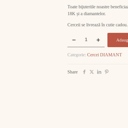
Toate bijuteriile noastre beneficia
18K și a diamantelor.
Cerceii se livrează în cutie cadou.
Cantitate
Adaug
Cercei
Aur
Categorie:
Cercei DIAMANT
Alb
cu
DIAMANT
Share
E2360