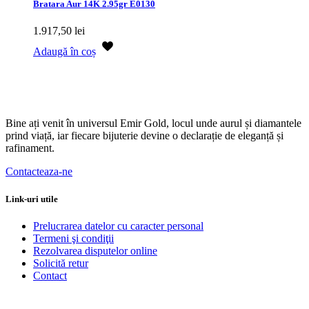
Bratara Aur 14K 2.95gr E0130
1.917,50
lei
Adaugă în coș
Bine ați venit în universul Emir Gold, locul unde aurul și diamantele
prind viață, iar fiecare bijuterie devine o declarație de eleganță și
rafinament.
Contacteaza-ne
Link-uri utile
Prelucrarea datelor cu caracter personal
Termeni şi condiţii
Rezolvarea disputelor online
Solicită retur
Contact