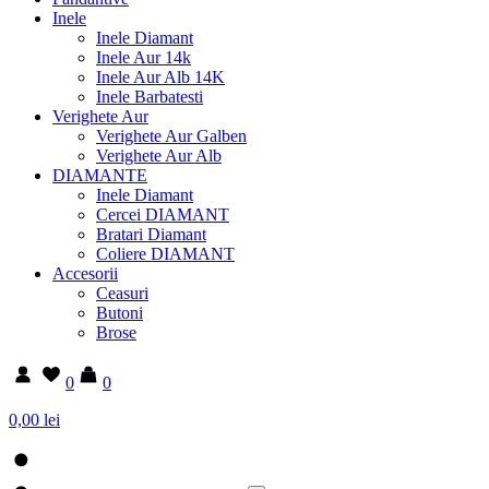
Inele
Inele Diamant
Inele Aur 14k
Inele Aur Alb 14K
Inele Barbatesti
Verighete Aur
Verighete Aur Galben
Verighete Aur Alb
DIAMANTE
Inele Diamant
Cercei DIAMANT
Bratari Diamant
Coliere DIAMANT
Accesorii
Ceasuri
Butoni
Brose
0
0
0,00 lei