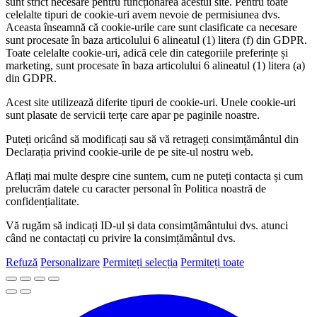
sunt strict necesare pentru funcționarea acestui site. Pentru toate
celelalte tipuri de cookie-uri avem nevoie de permisiunea dvs.
Aceasta înseamnă că cookie-urile care sunt clasificate ca necesare
sunt procesate în baza articolului 6 alineatul (1) litera (f) din GDPR.
Toate celelalte cookie-uri, adică cele din categoriile preferințe și
marketing, sunt procesate în baza articolului 6 alineatul (1) litera (a)
din GDPR.
Acest site utilizează diferite tipuri de cookie-uri. Unele cookie-uri
sunt plasate de servicii terțe care apar pe paginile noastre.
Puteți oricând să modificați sau să vă retrageți consimțământul din
Declarația privind cookie-urile de pe site-ul nostru web.
Aflați mai multe despre cine suntem, cum ne puteți contacta și cum
prelucrăm datele cu caracter personal în Politica noastră de
confidențialitate.
Vă rugăm să indicați ID-ul și data consimțământului dvs. atunci
când ne contactați cu privire la consimțământul dvs.
Refuză
Personalizare
Permiteți selecția
Permiteți toate