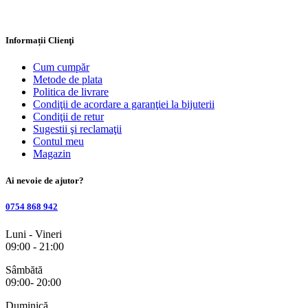
Informații Clienţi
Cum cumpăr
Metode de plata
Politica de livrare
Condiţii de acordare a garanţiei la bijuterii
Condiţii de retur
Sugestii şi reclamaţii
Contul meu
Magazin
Ai nevoie de ajutor?
0754 868 942
Luni - Vineri
09:00 - 21:00
Sâmbătă
09:00- 20:00
Duminică