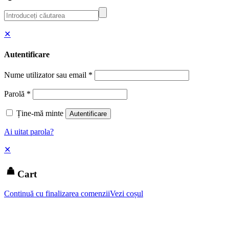
✕
Autentificare
Nume utilizator sau email
*
Parolă
*
Ține-mă minte
Autentificare
Ai uitat parola?
✕
Cart
Continuă cu finalizarea comenzii
Vezi coșul