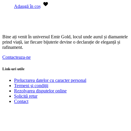
Adaugă în coș
Bine ați venit în universul Emir Gold, locul unde aurul și diamantele
prind viață, iar fiecare bijuterie devine o declarație de eleganță și
rafinament.
Contacteaza-ne
Link-uri utile
Prelucrarea datelor cu caracter personal
Termeni şi condiţii
Rezolvarea disputelor online
Solicită retur
Contact