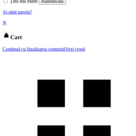
Ține-mă minte
Autentificare
Ai uitat parola?
✕
Cart
Continuă cu finalizarea comenzii
Vezi coșul