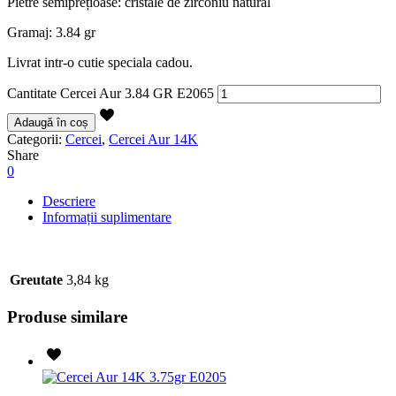
Pietre semiprețioase: cristale de zirconiu natural
Gramaj: 3.84 gr
Livrat intr-o cutie speciala cadou.
Cantitate Cercei Aur 3.84 GR E2065
Adaugă în coș
Categorii:
Cercei
,
Cercei Aur 14K
Share
0
Descriere
Informații suplimentare
Greutate
3,84 kg
Produse similare