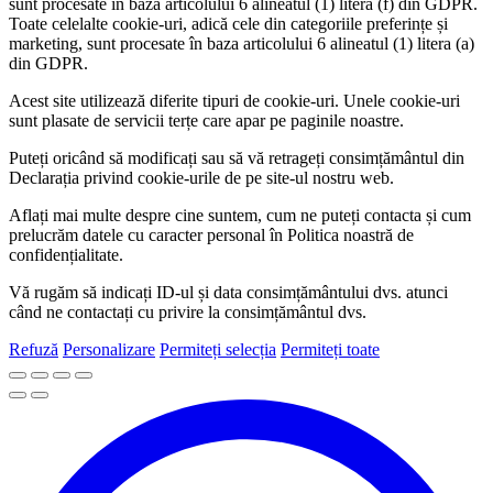
sunt procesate în baza articolului 6 alineatul (1) litera (f) din GDPR.
Toate celelalte cookie-uri, adică cele din categoriile preferințe și
marketing, sunt procesate în baza articolului 6 alineatul (1) litera (a)
din GDPR.
Acest site utilizează diferite tipuri de cookie-uri. Unele cookie-uri
sunt plasate de servicii terțe care apar pe paginile noastre.
Puteți oricând să modificați sau să vă retrageți consimțământul din
Declarația privind cookie-urile de pe site-ul nostru web.
Aflați mai multe despre cine suntem, cum ne puteți contacta și cum
prelucrăm datele cu caracter personal în Politica noastră de
confidențialitate.
Vă rugăm să indicați ID-ul și data consimțământului dvs. atunci
când ne contactați cu privire la consimțământul dvs.
Refuză
Personalizare
Permiteți selecția
Permiteți toate