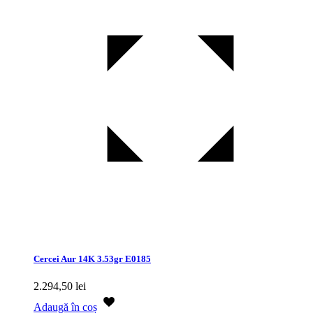
Cercei Aur 14K 3.53gr E0185
2.294,50
lei
Adaugă în coș