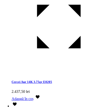
Cercei Aur 14K 3.75gr E0205
2.437,50
lei
Adaugă în coș