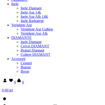
Inele
Inele Diamant
Inele Aur 14k
Inele Aur Alb 14K
Inele Barbatesti
Verighete Aur
Verighete Aur Galben
Verighete Aur Alb
DIAMANTE
Inele Diamant
Cercei DIAMANT
Bratari Diamant
Coliere DIAMANT
Accesorii
Ceasuri
Butoni
Brose
0
0
0,00 lei