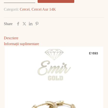
Aur
Categorii:
Cercei
,
Cercei Aur 14K
14K
4.21
gr
Share
E1693
Descriere
Informații suplimentare