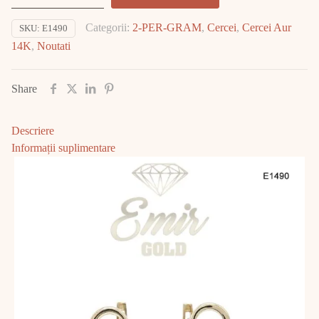
Aur
Categorii:
2-PER-GRAM
,
Cercei
,
Cercei Aur
SKU:
E1490
14K
14K
,
Noutati
3.92gr
E1490
Share
Descriere
Informații suplimentare