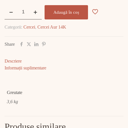
Cantitate
Adaugă în coș
Cercei
Aur
Categorii:
Cercei
,
Cercei Aur 14K
14K
3.60gr
E1946
Share
Descriere
Informații suplimentare
Greutate
3,6 kg
Produse similare