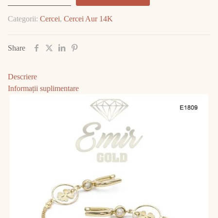
Aur
Categorii:
Cercei
,
Cercei Aur 14K
14K
3.19
gr
Share
E1809
Descriere
Informații suplimentare