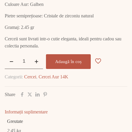
Culoare Aur: Galben
Pietre semiprețioase: Cristale de zirconiu natural
Gramaj: 2.45 gr
Cerceii sunt livrati intr-o cutie eleganta, ideali pentru cadou sau
colectia personala.
Cantitate
Adaugă în coș
Cercei
Aur
Categorii:
Cercei
,
Cercei Aur 14K
14K
2.45
GR
Share
E2437
Informații suplimentare
Greutate
2,45 kg