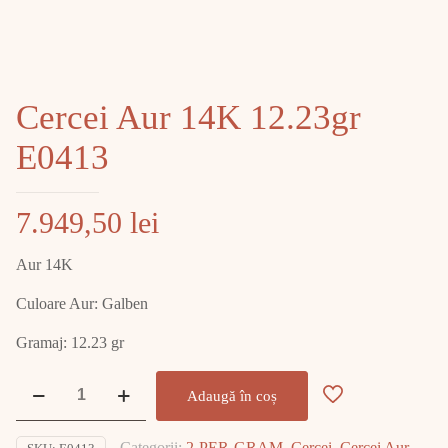
Cercei Aur 14K 12.23gr
E0413
7.949,50
lei
Aur 14K
Culoare Aur: Galben
Gramaj: 12.23 gr
Cantitate
Adaugă în coș
Cercei
Aur
Categorii:
2-PER-GRAM
,
Cercei
,
Cercei Aur