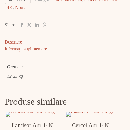
SKU:
E0413
14K
14K
,
Noutati
12.23gr
E0413
Share
Descriere
Informații suplimentare
Greutate
12,23 kg
Produse similare
Lantisor Aur 14K
Cercei Aur 14K