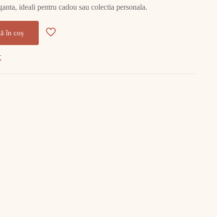
leganta, ideali pentru cadou sau colectia personala.
ă în coș
K