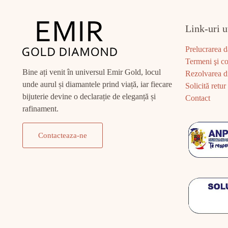
Link-uri u
Prelucrarea d
Termeni şi co
Bine ați venit în universul Emir Gold, locul
Rezolvarea di
unde aurul și diamantele prind viață, iar fiecare
Solicită retur
bijuterie devine o declarație de eleganță și
Contact
rafinament.
Contacteaza-ne