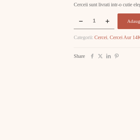
Cerceii sunt livrati intr-o cutie e
Cantitate
Adaug
Cercei
Aur
Categorii:
Cercei
,
Cercei Aur 14
14K
1.48
GR
Share
E2429