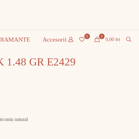
0
0
DIAMANTE
Accesorii
0,00 lei
K 1.48 GR E2429
irconiu natural