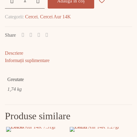
Adaugă în coș
Cercei
Aur
Categorii:
Cercei
,
Cercei Aur 14K
1.74
GR
E2107
Share
Descriere
Informații suplimentare
Greutate
1,74 kg
Produse similare