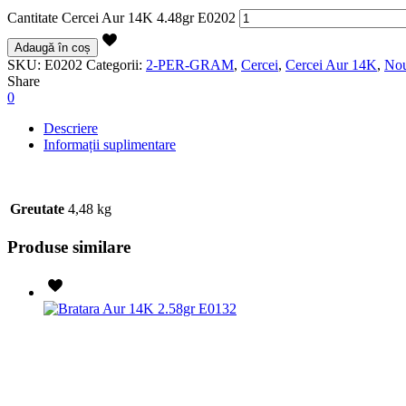
Cantitate Cercei Aur 14K 4.48gr E0202
Adaugă în coș
SKU:
E0202
Categorii:
2-PER-GRAM
,
Cercei
,
Cercei Aur 14K
,
Nou
Share
0
Descriere
Informații suplimentare
Greutate
4,48 kg
Produse similare