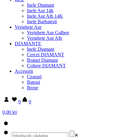
Inele Diamant
Inele Aur 14k
Inele Aur Alb 14K
Inele Barbatesti
Verighete Aur
Verighete Aur Galben
Verighete Aur Alb
DIAMANTE
Inele Diamant
Cercei DIAMANT
Bratari Diamant
Coliere DIAMANT
Accesorii
Ceasuri
Butoni
Brose
0
0
0,00 lei
✕