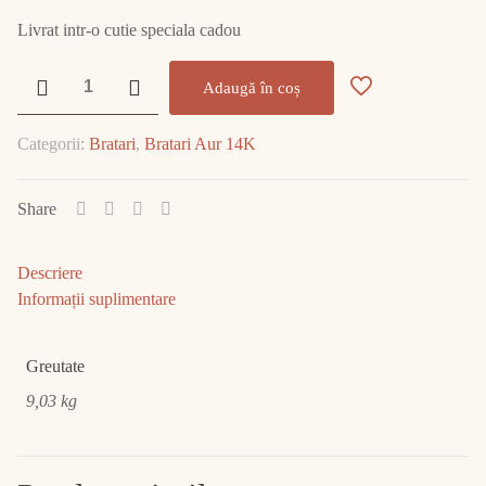
Livrat intr-o cutie speciala cadou
Cantitate
Adaugă în coș
Brățară
aur
Categorii:
Bratari
,
Bratari Aur 14K
9.03
GR
E2014
Share
Descriere
Informații suplimentare
Greutate
9,03 kg