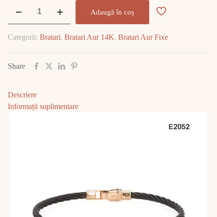
Cantitate
Adaugă în coș
Bratara
Aur
Categorii:
Bratari
,
Bratari Aur 14K
,
Bratari Aur Fixe
7.30
GR
E2052
Share
Descriere
Informații suplimentare