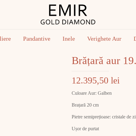
liere
Pandantive
Inele
Verighete Aur
Brățară aur 1
12.395,50
lei
Culoare Aur: Galben
Brațară 20 cm
Pietre semiprețioase: cristale de z
Ușor de purtat