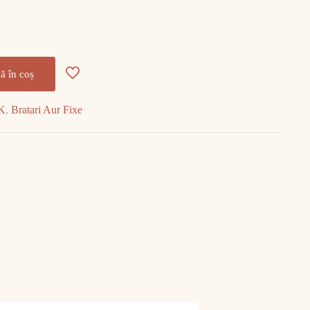
ă în coș
4K
,
Bratari Aur Fixe