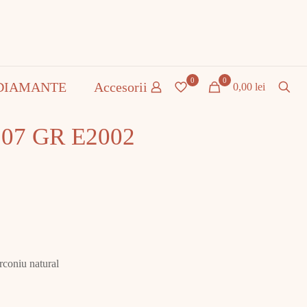
0
0
DIAMANTE
Accesorii
0,00 lei
9.07 GR E2002
irconiu natural