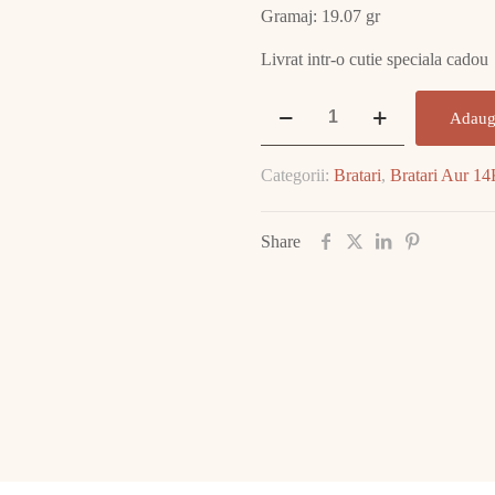
Gramaj: 19.07 gr
Livrat intr-o cutie speciala cadou
Cantitate
Adaug
Brățară
aur
Categorii:
Bratari
,
Bratari Aur 1
19.07
GR
E2002
Share