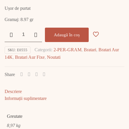
Ușor de purtat
Gramaj: 8.97 gr
Cantitate
Adaugă în coș
Bratara
Aur
Categorii:
2-PER-GRAM
,
Bratari
,
Bratari Aur
SKU:
E0555
14K
14K
,
Bratari Aur Fixe
,
Noutati
8.97gr
E0555
Share
Descriere
Informații suplimentare
Greutate
8,97 kg