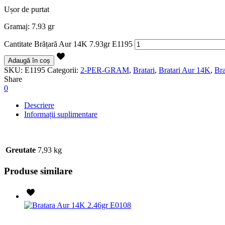
Ușor de purtat
Gramaj: 7.93 gr
Cantitate Brățară Aur 14K 7.93gr E1195
Adaugă în coș
SKU:
E1195
Categorii:
2-PER-GRAM
,
Bratari
,
Bratari Aur 14K
,
Bra
Share
0
Descriere
Informații suplimentare
Greutate
7,93 kg
Produse similare