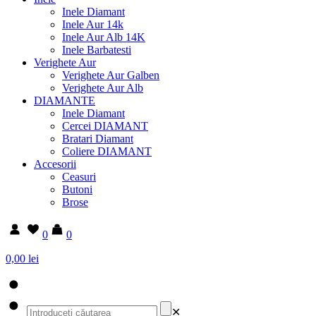
Inele Diamant
Inele Aur 14k
Inele Aur Alb 14K
Inele Barbatesti
Verighete Aur
Verighete Aur Galben
Verighete Aur Alb
DIAMANTE
Inele Diamant
Cercei DIAMANT
Bratari Diamant
Coliere DIAMANT
Accesorii
Ceasuri
Butoni
Brose
0
0
0,00 lei
✕