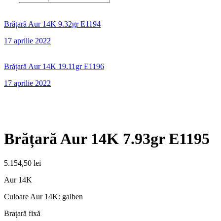
Brățară Aur 14K 9.32gr E1194
17 aprilie 2022
Brățară Aur 14K 19.11gr E1196
17 aprilie 2022
Brățară Aur 14K 7.93gr E1195
5.154,50
lei
Aur 14K
Culoare Aur 14K: galben
Brațară fixă