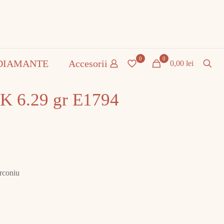
0
0
DIAMANTE
Accesorii
0,00 lei
4K 6.29 gr E1794
irconiu