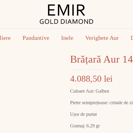
liere
Pandantive
Inele
Verighete Aur
Brățară Aur 1
4.088,50
lei
Culoare Aur: Galben
Pietre semiprețioase: cristale de z
Ușor de purtat
Gramaj: 6.29 gr