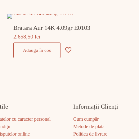
Bratara Aur 14K 4.09gr E0103
2.658,50
lei
Adaugă în coș
tile
Informații Clienţi
atelor cu caracter personal
Cum cumpăr
ndiţii
Metode de plata
sputelor online
Politica de livrare