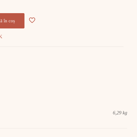
ă în coș
4K
6,29 kg