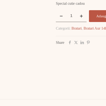
Special cutie cadou
Cantitate
Adaug
Brățară
Aur
Categorii:
Bratari
,
Bratari Aur 1
14K
6.29
gr
Share
E1794