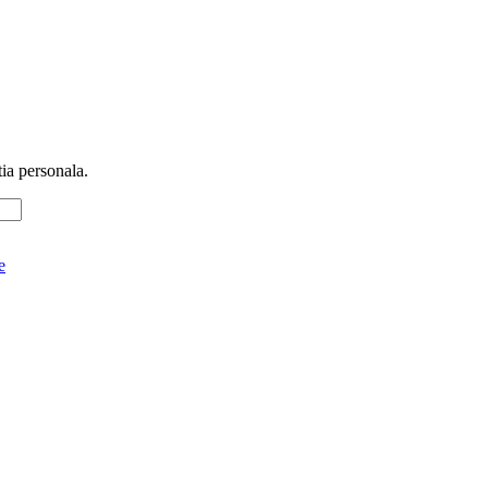
tia personala.
e