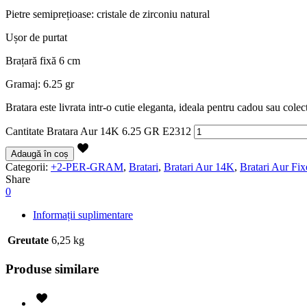
Pietre semiprețioase: cristale de zirconiu natural
Ușor de purtat
Brațară fixă 6 cm
Gramaj: 6.25 gr
Bratara este livrata intr-o cutie eleganta, ideala pentru cadou sau colec
Cantitate Bratara Aur 14K 6.25 GR E2312
Adaugă în coș
Categorii:
+2-PER-GRAM
,
Bratari
,
Bratari Aur 14K
,
Bratari Aur Fix
Share
0
Informații suplimentare
Greutate
6,25 kg
Produse similare