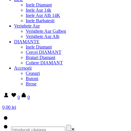
Inele Diamant
Inele Aur 14k
Inele Aur Alb 14K
Inele Barbatesti
Verighete Aur
Verighete Aur Galben
Verighete Aur Alb
DIAMANTE
Inele Diamant
Cercei DIAMANT
Bratari Diamant
Coliere DIAMANT
Accesorii
Ceasuri
Butoni
Brose
0
0
0,00 lei
✕