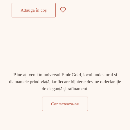
Adaugă în coș
Bine ați venit în universul Emir Gold, locul unde aurul și
diamantele prind viață, iar fiecare bijuterie devine o declarație
de eleganță și rafinament.
Contacteaza-ne