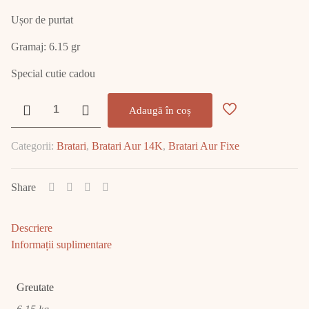
Ușor de purtat
Gramaj: 6.15 gr
Special cutie cadou
Cantitate
Adaugă în coș
Brățară
Aur
Categorii:
Bratari
,
Bratari Aur 14K
,
Bratari Aur Fixe
14K
6.15gr
E1727
Share
Descriere
Informații suplimentare
Greutate