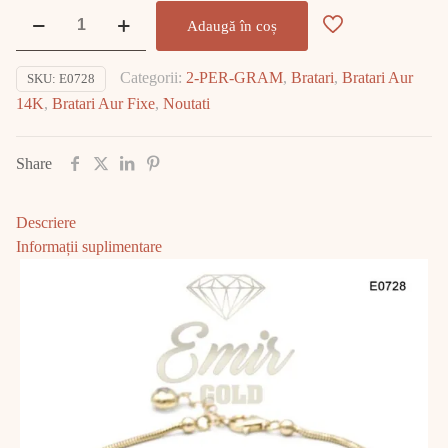
Cantitate
Adaugă în coș
Bratara
Aur
Categorii:
2-PER-GRAM
,
Bratari
,
Bratari Aur
SKU:
E0728
14K
14K
,
Bratari Aur Fixe
,
Noutati
6.12gr
E0728
Share
Descriere
Informații suplimentare