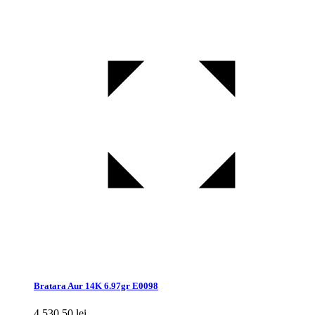
Bratara Aur 14K 6.97gr E0098
4.530,50
lei