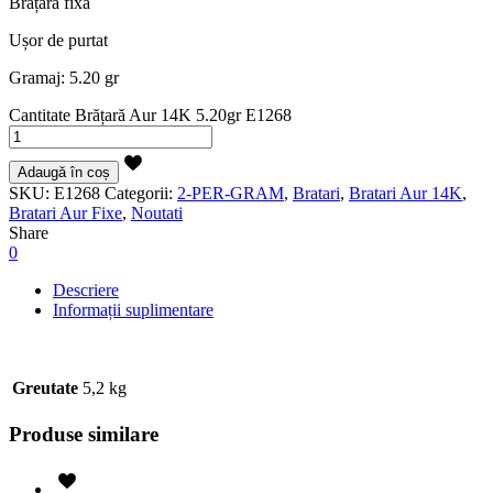
Brațară fixă
Ușor de purtat
Gramaj: 5.20 gr
Cantitate Brățară Aur 14K 5.20gr E1268
Adaugă în coș
SKU:
E1268
Categorii:
2-PER-GRAM
,
Bratari
,
Bratari Aur 14K
,
Bratari Aur Fixe
,
Noutati
Share
0
Descriere
Informații suplimentare
Greutate
5,2 kg
Produse similare