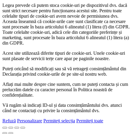
Legea prevede că putem stoca cookie-uri pe dispozitivul dvs. dacă
sunt strict necesare pentru funcționarea acestui site. Pentru toate
celelalte tipuri de cookie-uri avem nevoie de permisiunea dvs.
Aceasta înseamnă că cookie-urile care sunt clasificate ca necesare
sunt procesate în baza articolului 6 alineatul (1) litera (f) din GDPR.
Toate celelalte cookie-uri, adică cele din categoriile preferințe și
marketing, sunt procesate în baza articolului 6 alineatul (1) litera (a)
din GDPR.
Acest site utilizează diferite tipuri de cookie-uri. Unele cookie-uri
sunt plasate de servicii terțe care apar pe paginile noastre.
Puteți oricând să modificați sau să vă retrageți consimțământul din
Declarația privind cookie-urile de pe site-ul nostru web.
Aflați mai multe despre cine suntem, cum ne puteți contacta și cum
prelucrăm datele cu caracter personal în Politica noastră de
confidențialitate.
Vă rugăm să indicați ID-ul și data consimțământului dvs. atunci
când ne contactați cu privire la consimțământul dvs.
Refuză
Personalizare
Permiteți selecția
Permiteți toate