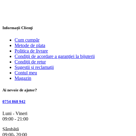
Informații Clienţi
Cum cumpăr
Metode de plata
Politica de livrare
Condiţii de acordare a garanţiei la bijuterii
Condiţii de retur
Sugestii şi reclamaţii
Contul meu
Magazin
Ai nevoie de ajutor?
0754 868 942
Luni - Vineri
09:00 - 21:00
Sâmbătă
09:00- 20:00