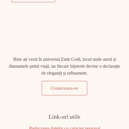
Bine ați venit în universul Emir Gold, locul unde aurul și
diamantele prind viață, iar fiecare bijuterie devine o declarație
de eleganță și rafinament.
Contacteaza-ne
Link-uri utile
Prelucrarea datelor cu caracter personal