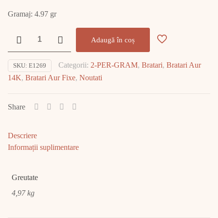
Gramaj: 4.97 gr
Cantitate
Adaugă în coș
Brățară
Aur
Categorii:
2-PER-GRAM
,
Bratari
,
Bratari Aur
SKU:
E1269
14K
14K
,
Bratari Aur Fixe
,
Noutati
4.97gr
E1269
Share
Descriere
Informații suplimentare
Greutate
4,97 kg