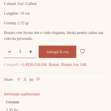
Culoare Aur: Galben
Lungime: 19 cm
Gramaj: 2.35 gr
Bratara este livrata intr-o cutie eleganta, ideala pentru cadou sau
colectia personala.
Cantitate
Adaugă în coș
Bratara
Aur
Categorii:
+2-PER-GRAM
,
Bratari
,
Bratari Aur 14K
14K
2.35
GR
Share
E2269
Informații suplimentare
Greutate
2,35 kg