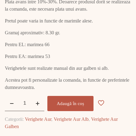
Plata avans intre 10%-30%. Deoarece produsul dorit se realizeaza
la comanda, este necesara plata unui avans.
Pretul poate varia in functie de marimile alese.
Gramaj aproximativ: 8.30 gr.
Pentru EL: marimea 66
Pentru EA: marimea 53
Verighetele sunt realizate manual din aur galben si alb.
Acestea pot fi personalizate la comanda, in functie de preferintele
dumneavoastra.
Cantitate
Adaugă în coș
Set
Verighete
Categorii:
Verighete Aur
,
Verighete Aur Alb
,
Verighete Aur
Aur
Galben
14K
E2290