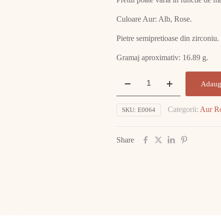
Culoare Aur: Alb, Rose.
Pietre semipretioase din zirconiu.
Gramaj aproximativ: 16.89 g.
Cantitate
Adaug
Set
Verighete
Categorii:
Aur R
SKU:
E0064
Aur
14K
E0064
Share