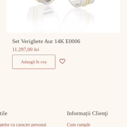
Set Verighete Aur 14K E0006
11.297,00
lei
Adaugă în coș
tile
Informații Clienţi
atelor cu caracter personal
Cum cumpăr