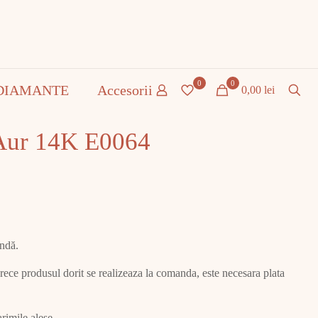
0
0
DIAMANTE
Accesorii
0,00 lei
 Aur 14K E0064
andă.
ce produsul dorit se realizeaza la comanda, este necesara plata
rimile alese.