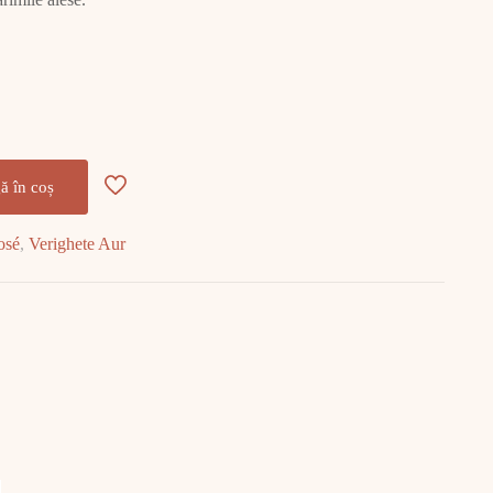
ă în coș
osé
,
Verighete Aur