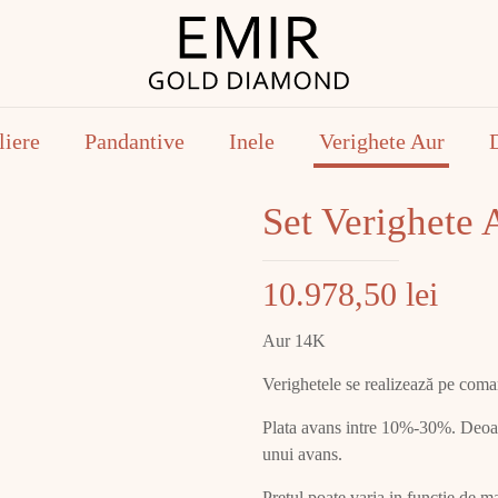
liere
Pandantive
Inele
Verighete Aur
Set Verighete
10.978,50
lei
Aur 14K
Verighetele se realizează pe com
Plata avans intre 10%-30%. Deoare
unui avans.
Pretul poate varia in functie de ma