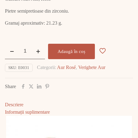
Pietre semipretioase din zirconiu.
Gramaj aproximativ: 21.23 g.
Cantitate
Adaugă în coș
Set
Verighete
Categorii:
Aur Rosé
,
Verighete Aur
SKU:
E0031
Aur
14K
E0031
Share
Descriere
Informații suplimentare