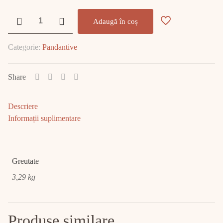
Cantitate
Adaugă în coș
Pandant
Aur
Categorie:
Pandantive
14K
3.29gr
E1741
Share
Descriere
Informații suplimentare
Greutate
3,29 kg
Produse similare