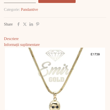
Aur
Categorie:
Pandantive
14K
3.28gr
E1739
Share
Descriere
Informații suplimentare