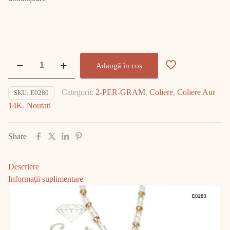
Cantitate
Adaugă în coș
Lantisor
Aur
Categorii:
2-PER-GRAM
,
Coliere
,
Coliere Aur
SKU:
E0280
14K
14K
,
Noutati
7.92gr
E0280
Share
Descriere
Informații suplimentare