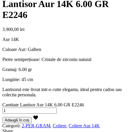
Lantisor Aur 14K 6.00 GR
E2246
3.900,00
lei
Aur 14K
Culoare Aur: Galben
Pietre semiprețioase: Cristale de zirconiu natural
Gramaj: 6.00 gr
Lungime: 45 cm
Lantisorul este livrat intr-o cutie eleganta, ideal pentru cadou sau
colectia personala.
Cantitate Lantisor Aur 14K 6.00 GR E2246
Adaugă în coș
Categorii:
2-PER-GRAM
,
Coliere
,
Coliere Aur 14K
Share