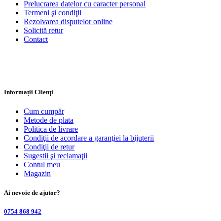
Prelucrarea datelor cu caracter personal
Termeni şi condiţii
Rezolvarea disputelor online
Solicită retur
Contact
Informații Clienţi
Cum cumpăr
Metode de plata
Politica de livrare
Condiţii de acordare a garanţiei la bijuterii
Condiţii de retur
Sugestii şi reclamaţii
Contul meu
Magazin
Ai nevoie de ajutor?
0754 868 942