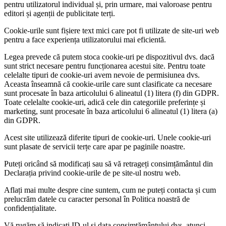
pentru utilizatorul individual și, prin urmare, mai valoroase pentru
editori și agenții de publicitate terți.
Cookie-urile sunt fișiere text mici care pot fi utilizate de site-uri web
pentru a face experiența utilizatorului mai eficientă.
Legea prevede că putem stoca cookie-uri pe dispozitivul dvs. dacă
sunt strict necesare pentru funcționarea acestui site. Pentru toate
celelalte tipuri de cookie-uri avem nevoie de permisiunea dvs.
Aceasta înseamnă că cookie-urile care sunt clasificate ca necesare
sunt procesate în baza articolului 6 alineatul (1) litera (f) din GDPR.
Toate celelalte cookie-uri, adică cele din categoriile preferințe și
marketing, sunt procesate în baza articolului 6 alineatul (1) litera (a)
din GDPR.
Acest site utilizează diferite tipuri de cookie-uri. Unele cookie-uri
sunt plasate de servicii terțe care apar pe paginile noastre.
Puteți oricând să modificați sau să vă retrageți consimțământul din
Declarația privind cookie-urile de pe site-ul nostru web.
Aflați mai multe despre cine suntem, cum ne puteți contacta și cum
prelucrăm datele cu caracter personal în Politica noastră de
confidențialitate.
Vă rugăm să indicați ID-ul și data consimțământului dvs. atunci