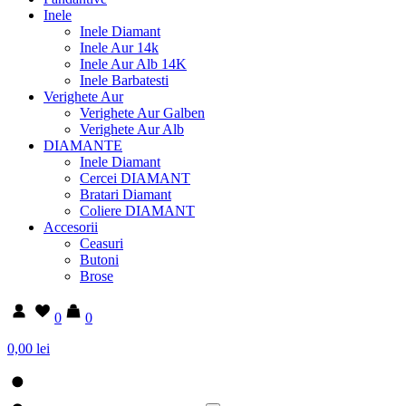
Inele
Inele Diamant
Inele Aur 14k
Inele Aur Alb 14K
Inele Barbatesti
Verighete Aur
Verighete Aur Galben
Verighete Aur Alb
DIAMANTE
Inele Diamant
Cercei DIAMANT
Bratari Diamant
Coliere DIAMANT
Accesorii
Ceasuri
Butoni
Brose
0
0
0,00 lei