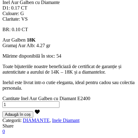
Inel Aur Galben cu Diamante
D1: 0.17 CT
Culoare: G
Claritate: VS
BR: 0.10 CT
Aur Galben
18K
Gramaj Aur Alb: 4.27 gr
Mărime disponibilă în stoc: 54
Toate bijuteriile noastre beneficiază de certificat de garanție și
autenticitate a aurului de 14K – 18K și a diamantelor.
Inelul este livrat intr-o cutie eleganta, ideal pentru cadou sau colectia
personala.
Cantitate Inel Aur Galben cu Diamant E2400
Adaugă în coș
Categorii:
DIAMANTE
,
Inele Diamant
Share
0