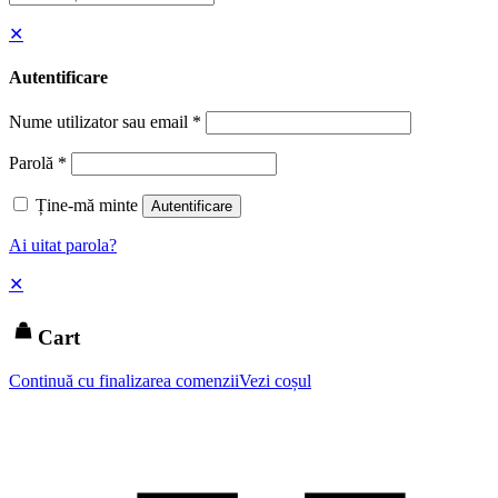
✕
Autentificare
Nume utilizator sau email
*
Parolă
*
Ține-mă minte
Autentificare
Ai uitat parola?
✕
Cart
Continuă cu finalizarea comenzii
Vezi coșul