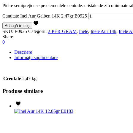
Pietre semiprețioase pe elementele centrale: cristale de zirconiu natura
Cantitate Inel Aur Galben 14K 2.47gr E0925
Adaugă în coș
SKU:
E0925
Categorii:
2-PER-GRAM
,
Inele
,
Inele Aur 14k
,
Inele 
Share
0
Descriere
Informații suplimentare
Greutate
2,47 kg
Produse similare