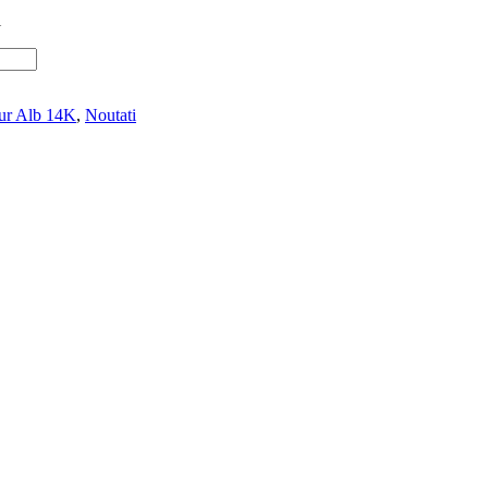
l
Aur Alb 14K
,
Noutati