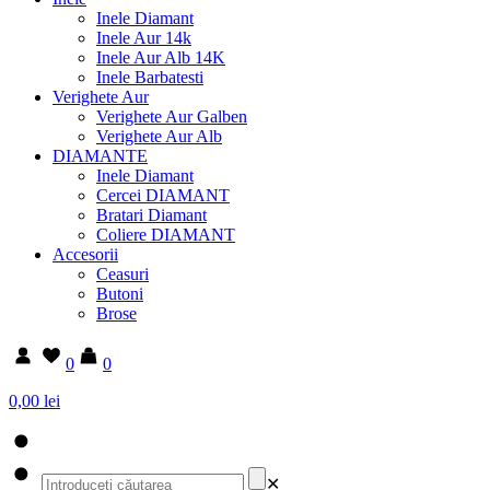
Inele Diamant
Inele Aur 14k
Inele Aur Alb 14K
Inele Barbatesti
Verighete Aur
Verighete Aur Galben
Verighete Aur Alb
DIAMANTE
Inele Diamant
Cercei DIAMANT
Bratari Diamant
Coliere DIAMANT
Accesorii
Ceasuri
Butoni
Brose
0
0
0,00 lei
✕