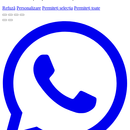
Refuză
Personalizare
Permiteți selecția
Permiteți toate