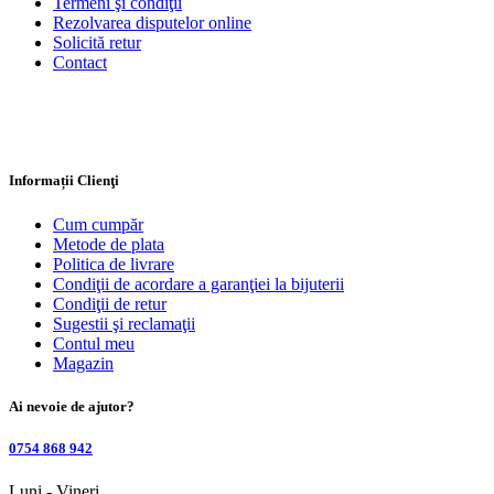
Termeni şi condiţii
Rezolvarea disputelor online
Solicită retur
Contact
Informații Clienţi
Cum cumpăr
Metode de plata
Politica de livrare
Condiţii de acordare a garanţiei la bijuterii
Condiţii de retur
Sugestii şi reclamaţii
Contul meu
Magazin
Ai nevoie de ajutor?
0754 868 942
Luni - Vineri