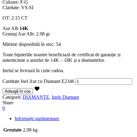
Culoare: F-G
Claritate: VS-SI
OT: 2.15 CT
Aur Alb
14K
Gramaj Aur Alb: 2.98 gr
Mărime disponibilă în stoc: 54
Toate bijuteriile noastre beneficiază de certificat de garanție și
autenticitate a aurului de 14K – 18K și a diamantelor.
Inelul se livrează în cutie cadou.
Cantitate Inel Aur cu Diamant E2346
Adaugă în coș
Categorii:
DIAMANTE
,
Inele Diamant
Share
0
Informații suplimentare
Greutate
2,98 kg