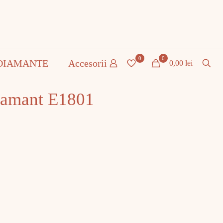
0
0
DIAMANTE
Accesorii
0,00 lei
iamant E1801