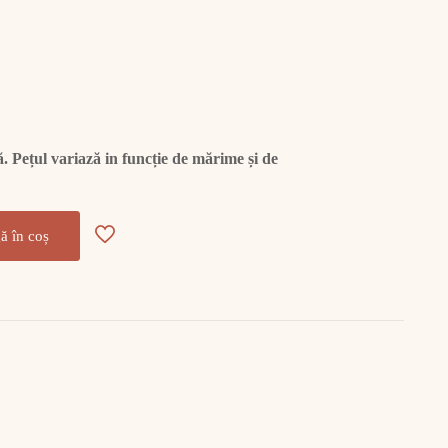
 Pețul variază in funcție de mărime și de
ă în coș