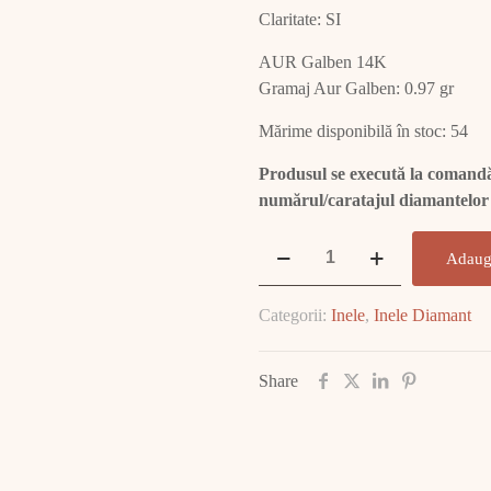
Claritate: SI
AUR Galben 14K
Gramaj Aur Galben: 0.97 gr
Mărime disponibilă în stoc: 54
Produsul se execută la comandă.
numărul/caratajul diamantelor
Cantitate
Adaug
Inel
Aur
Categorii:
Inele
,
Inele Diamant
Cu
Diamant
E1801
Share